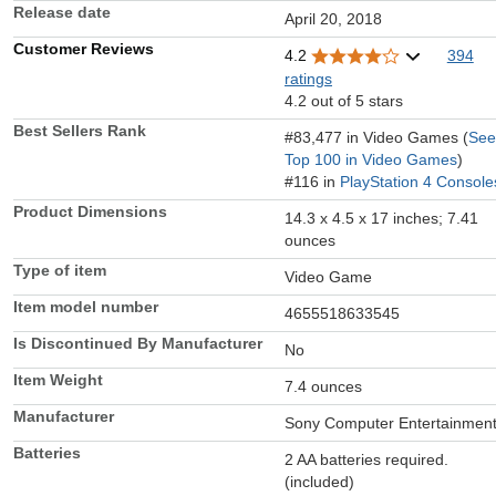
Release date
April 20, 2018
Customer Reviews
4.2
394
ratings
4.2 out of 5 stars
Best Sellers Rank
#83,477 in Video Games (
See
Top 100 in Video Games
)
#116 in
PlayStation 4 Console
Product Dimensions
14.3 x 4.5 x 17 inches; 7.41
ounces
Type of item
Video Game
Item model number
4655518633545
Is Discontinued By Manufacturer
No
Item Weight
7.4 ounces
Manufacturer
Sony Computer Entertainmen
Batteries
2 AA batteries required.
(included)