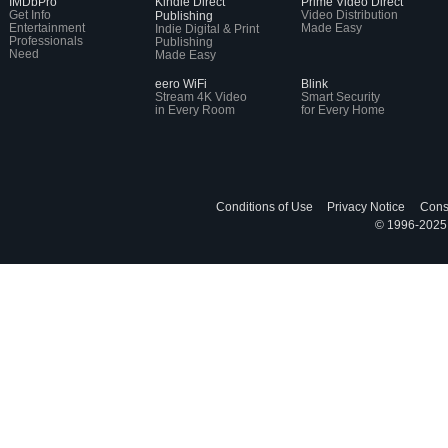
IMDbPro
Kindle Direct
Prime Video Direct
Get Info
Video Distribution
Publishing
Entertainment
Made Easy
Indie Digital & Print
Professionals
Publishing
Need
Made Easy
eero WiFi
Blink
Stream 4K Video
Smart Security
in Every Room
for Every Home
Conditions of Use
Privacy Notice
Cons
© 1996-2025, 