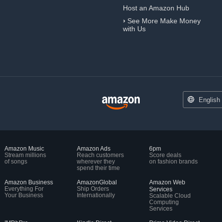
Host an Amazon Hub
›
See More Make Money
with Us
English
Amazon Music
Amazon Ads
6pm
Stream millions
Reach customers
Score deals
of songs
wherever they
on fashion brands
spend their time
Amazon Business
AmazonGlobal
Amazon Web
Everything For
Ship Orders
Services
Your Business
Internationally
Scalable Cloud
Computing
Services