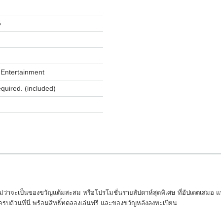
5
Entertainment
equired. (included)
ม่ว่าจะเป็นของขวัญแต้มสะสม หรือโปรโมชั่นรายสัปดาห์สุดพิเศษ ที่อัปเดตเสมอ แ
บถ้วนที่นี่ พร้อมสิทธิ์ทดลองเล่นฟรี และของขวัญหลังลงทะเบียน