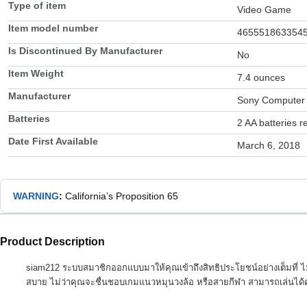
Type of item
Video Game
Item model number
465551863354
Is Discontinued By Manufacturer
No
Item Weight
7.4 ounces
Manufacturer
Sony Computer 
Batteries
2 AA batteries r
Date First Available
March 6, 2018
WARNING
:
California’s Proposition 65
Product Description
siam212 ระบบสมาชิกออกแบบมาให้คุณเข้าถึงสิทธิประโยชน์อย่างเต็มที่ ไ
สบาย ไม่ว่าคุณจะชื่นชอบเกมแนวหมุนวงล้อ หรือสายกีฬา สามารถเล่นได้คร