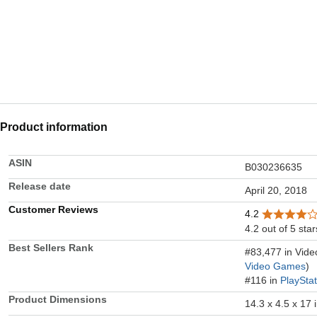
Product information
ASIN
B030236635
Release date
April 20, 2018
Customer Reviews
4.2
4.2 out of 5 star
Best Sellers Rank
#83,477 in Vid
Video Games
)
#116 in
PlaySta
Product Dimensions
14.3 x 4.5 x 17