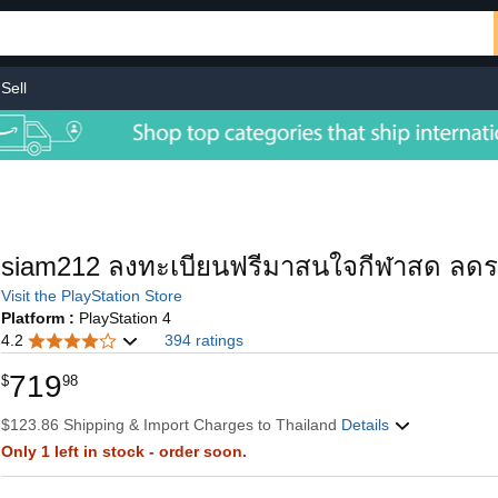
Sell
siam212 ลงทะเบียนฟรีมาสนใจกีฬาสด ลดร
Visit the PlayStation Store
Platform :
PlayStation 4
4.2
394 ratings
719
$
98
$123.86 Shipping & Import Charges to Thailand
Details
Only 1 left in stock - order soon.