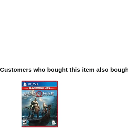
Customers who bought this item also bough