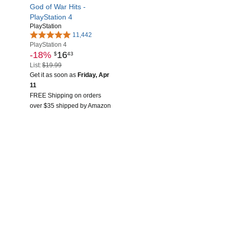
God of War Hits -
PlayStation 4
PlayStation
11,442
PlayStation 4
-18%
16
$
43
List:
$19.99
Get it as soon as
Friday, Apr
11
FREE Shipping on orders
over $35 shipped by Amazon