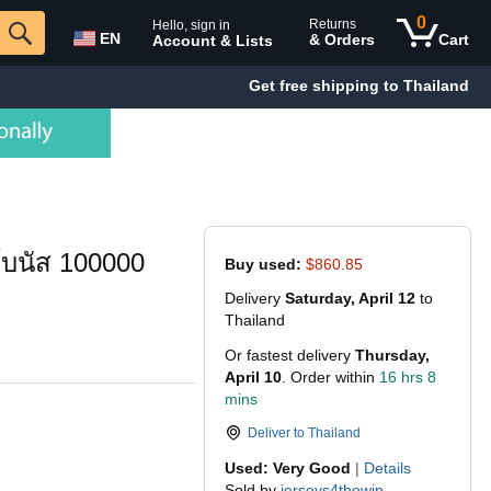
0
Returns
Hello, sign in
EN
& Orders
Cart
Account & Lists
Get free shipping to Thailand
โบนัส 100000
Buy used:
$860.85
Delivery
Saturday, April 12
to
Thailand
Or fastest delivery
Thursday,
April 10
. Order within
16 hrs 8
mins
Deliver to
Thailand
Used: Very Good
|
Details
Sold by
jerseys4thewin