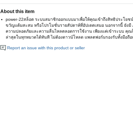
About this item
power-22สล็อต ระบบสมาชิกออกแบบมาเพื่อให้คุณเข้าถึงสิทธิประโยชน์อย
ขวัญแต้มสะสม หรือโปรโมชั่นรายสัปดาห์ที่อัปเดตเสมอ นอกจากนี้ ยังมี AP
ความปลอดภัยและความลื่นไหลตลอดการใช้งาน เพียงแค่เข้าระบบ คุณ
ล่าสุดในทุกหมวดได้ทันที ไม่ต้องดาวน์โหลด แพลตฟอร์มรองรับทั้งมือถ
Report an issue with this product or seller