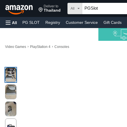
Deliver to
All
Thailand
PG SLOT
Registry
Customer Service
Gift Cards
All
›
›
Video Games
PlayStation 4
Consoles