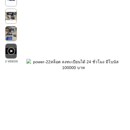
2 VIDEOS