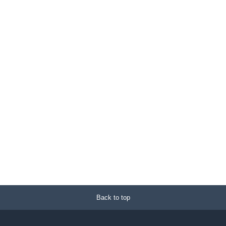
Back to top