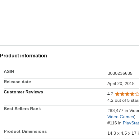
Product information
ASIN
B030236635
Release date
April 20, 2018
Customer Reviews
4.2
4.2 out of 5 star
Best Sellers Rank
#83,477 in Vid
Video Games
)
#116 in
PlaySta
Product Dimensions
14.3 x 4.5 x 17