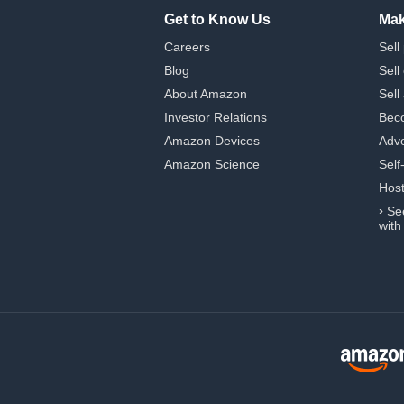
Get to Know Us
Mak
Careers
Sell
Blog
Sell
About Amazon
Sell
Investor Relations
Beco
Amazon Devices
Adve
Amazon Science
Self
Hos
›
Se
with