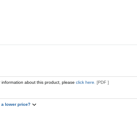
 information about this product, please
click here.
[PDF ]
t a lower price?