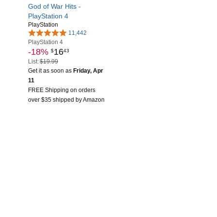
God of War Hits -
PlayStation 4
PlayStation
11,442
PlayStation 4
-18%
16
$
43
List:
$19.99
Get it as soon as
Friday, Apr
11
FREE Shipping on orders
over $35 shipped by Amazon