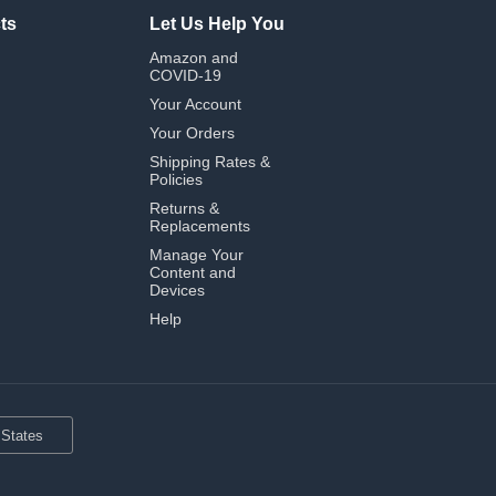
ts
Let Us Help You
Amazon and
COVID-19
Your Account
Your Orders
Shipping Rates &
Policies
Returns &
Replacements
Manage Your
Content and
Devices
Help
 States