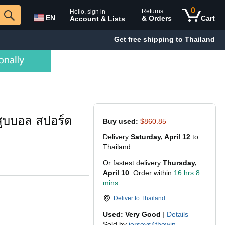
0
Returns
Hello, sign in
EN
& Orders
Cart
Account & Lists
Get free shipping to Thailand
สูบบอล สปอร์ต
Buy used:
$860.85
Delivery
Saturday, April 12
to
Thailand
Or fastest delivery
Thursday,
April 10
. Order within
16 hrs 8
mins
Deliver to
Thailand
Used: Very Good
|
Details
Sold by
jerseys4thewin