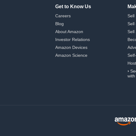
Get to Know Us
Mak
Careers
Sell
Blog
Sell
About Amazon
Sell
Investor Relations
Beco
Amazon Devices
Adve
Amazon Science
Self
Hos
›
Se
with