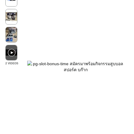
2 VIDEOS