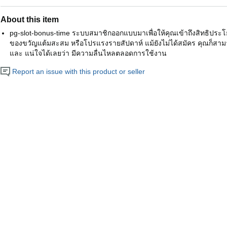
About this item
pg-slot-bonus-time ระบบสมาชิกออกแบบมาเพื่อให้คุณเข้าถึงสิทธิประโยชน
ของขวัญแต้มสะสม หรือโปรแรงรายสัปดาห์ แม้ยังไม่ได้สมัคร คุณก็สามา
และ แน่ใจได้เลยว่า มีความลื่นไหลตลอดการใช้งาน
Report an issue with this product or seller