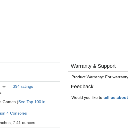
Warranty & Support
Product Warranty: For warranty
Feedback
394 ratings
s
Would you like to
tell us abou
eo Games (
See Top 100 in
tion 4 Consoles
 inches; 7.41 ounces