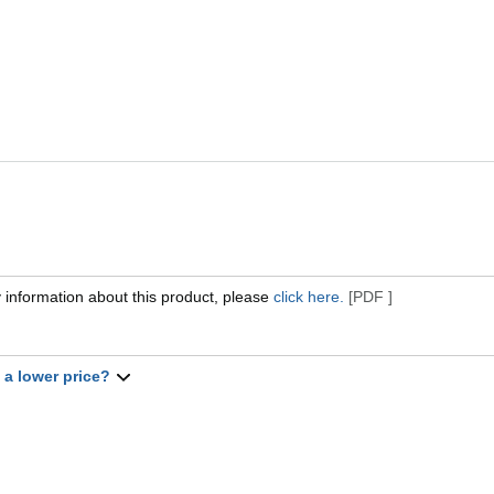
 information about this product, please
click here.
[PDF ]
t a lower price?