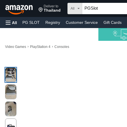
Deliver to
All
Thailand
PG SLOT
Registry
Customer Service
Gift Cards
All
›
›
Video Games
PlayStation 4
Consoles