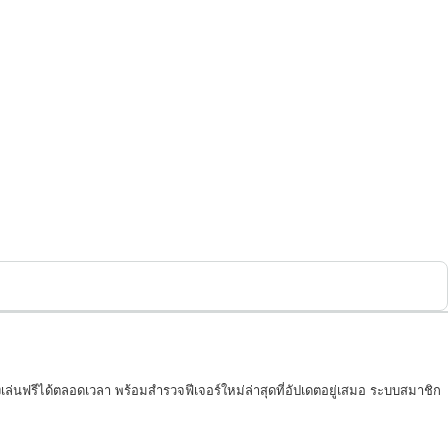
ล่นฟรีได้ตลอดเวลา พร้อมสำรวจฟีเจอร์ใหม่ล่าสุดที่อัปเดตอยู่เสมอ ระบบสมาชิก