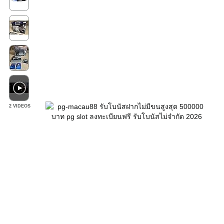
2 VIDEOS