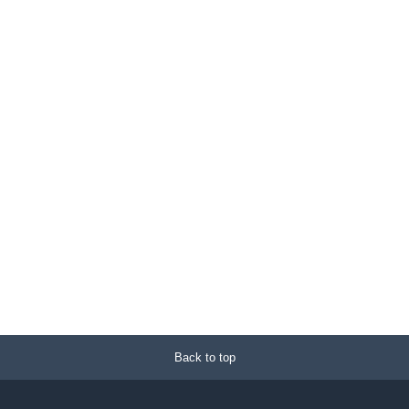
Back to top