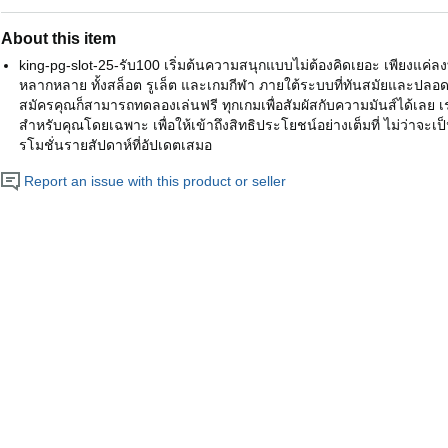
About this item
king-pg-slot-25-รับ100 เริ่มต้นความสนุกแบบไม่ต้องคิดเยอะ เพียงแค่ล
หลากหลาย ทั้งสล็อต รูเล็ต และเกมกีฬา ภายใต้ระบบที่ทันสมัยและปลอดภั
สมัครคุณก็สามารถทดลองเล่นฟรี ทุกเกมเพื่อสัมผัสกับความมันส์ได้เล
สำหรับคุณโดยเฉพาะ เพื่อให้เข้าถึงสิทธิประโยชน์อย่างเต็มที่ ไม่ว่าจ
รโมชั่นรายสัปดาห์ที่อัปเดตเสมอ
Report an issue with this product or seller