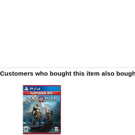
Customers who bought this item also bough