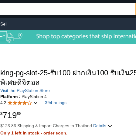
Sell
king-pg-slot-25-รับ100 ฝากเงิน100 รับเงิน25
พิเศษดิจิตอล
Visit the PlayStation Store
Platform :
PlayStation 4
4.2
394 ratings
719
$
98
$123.86 Shipping & Import Charges to Thailand
Details
Only 1 left in stock - order soon.