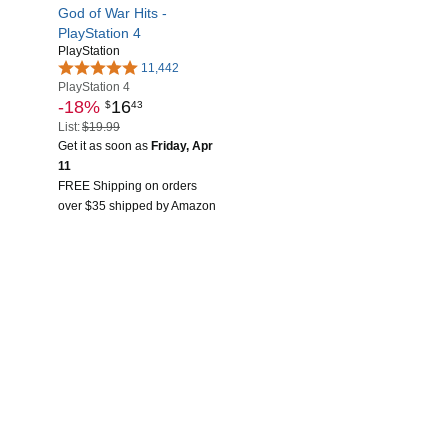
God of War Hits -
PlayStation 4
PlayStation
11,442
PlayStation 4
-18%
16
$
43
List:
$19.99
Get it as soon as
Friday, Apr
11
FREE Shipping on orders
over $35 shipped by Amazon