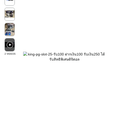
2 VIDEOS