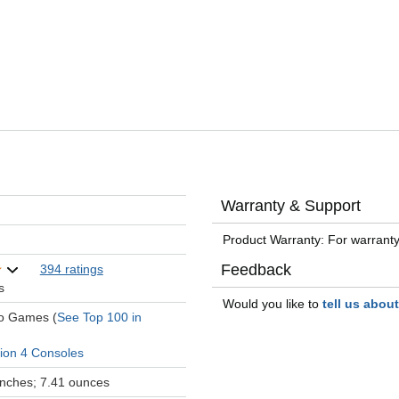
Warranty & Support
Product Warranty: For warranty
Feedback
394 ratings
s
Would you like to
tell us abou
eo Games (
See Top 100 in
tion 4 Consoles
 inches; 7.41 ounces