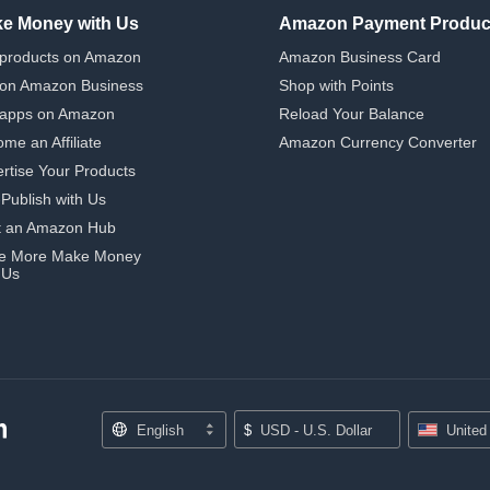
e Money with Us
Amazon Payment Produc
 products on Amazon
Amazon Business Card
 on Amazon Business
Shop with Points
 apps on Amazon
Reload Your Balance
me an Affiliate
Amazon Currency Converter
rtise Your Products
-Publish with Us
t an Amazon Hub
e More Make Money
 Us
English
$
USD - U.S. Dollar
United