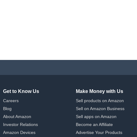
Get to Know Us
Make Money with Us
Careers
Sell products on Amazon
Blog
Sell on Amazon Business
About Amazon
Sell apps on Amazon
Investor Relations
Become an Affiliate
Amazon Devices
Advertise Your Products