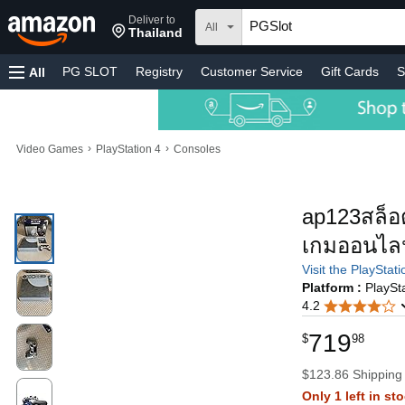
Deliver to
All
Thailand
PG SLOT
Registry
Customer Service
Gift Cards
S
All
›
›
Video Games
PlayStation 4
Consoles
ap123สล็อต
เกมออนไลน
Visit the PlayStat
Platform :
PlaySt
4.2
719
$
98
$123.86 Shipping
Only 1 left in st