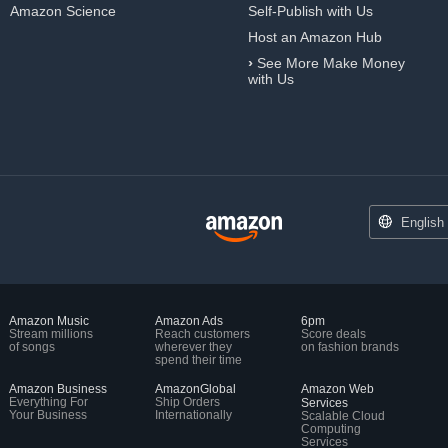
Amazon Science
Self-Publish with Us
Host an Amazon Hub
›
See More Make Money
with Us
English
Amazon Music
Amazon Ads
6pm
Stream millions
Reach customers
Score deals
of songs
wherever they
on fashion brands
spend their time
Amazon Business
AmazonGlobal
Amazon Web
Everything For
Ship Orders
Services
Your Business
Internationally
Scalable Cloud
Computing
Services