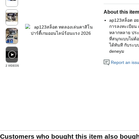
About this ite
ap123สล็อต อยา
การลงทะเบียน ค
หลากหลาย ประกอ
ที่สนุกแบบไม่ต้
ได้ทันที กับระบ
deneyม
Report an issue
2 VIDEOS
Customers who bought this item also bough