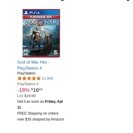
God of War Hits -
PlayStation 4
PlayStation
11,442
PlayStation 4
-18%
16
$
43
List:
$19.99
Get it as soon as
Friday, Apr
11
FREE Shipping on orders
over $35 shipped by Amazon