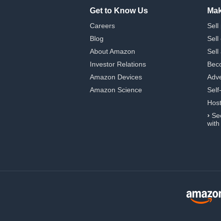
Get to Know Us
Mak
Careers
Sell
Blog
Sell
About Amazon
Sell
Investor Relations
Beco
Amazon Devices
Adve
Amazon Science
Self
Hos
›
Se
with