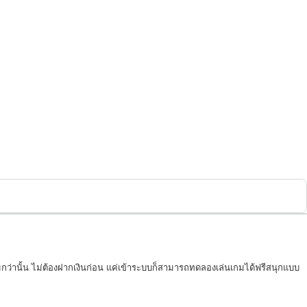
งามกว่านั้น ไม่ต้องฝากเงินก่อน แค่เข้าระบบก็สามารถทดลองเล่นเกมได้ฟรีสนุกแบบ