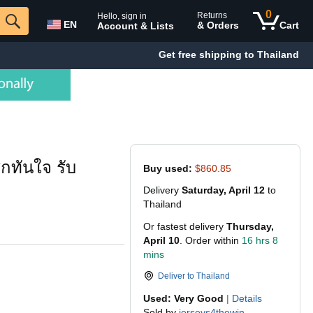
0
Returns
Hello, sign in
EN
& Orders
Cart
Account & Lists
Get free shipping to Thailand
กทันใจ รับ
Buy used:
$860.85
Delivery
Saturday, April 12
to
Thailand
Or fastest delivery
Thursday,
April 10
. Order within
16 hrs 8
mins
Deliver to
Thailand
Used: Very Good
|
Details
Sold by
jerseys4thewin