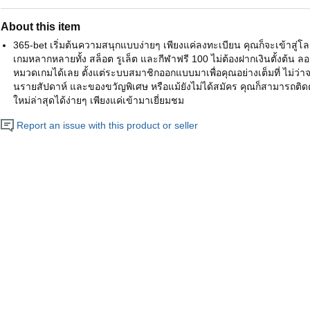
About this item
365-bet เริ่มต้นความสนุกแบบง่ายๆ เพียงแค่ลงทะเบียน คุณก็จะเข้าสู่โล
เกมหลากหลายทั้ง สล็อต รูเล็ต และกีฬาฟรี 100 ไม่ต้องฝากเงินตั้งต้น ลอง
หมวดเกมได้เลย ตั้งแต่ระบบสมาชิกออกแบบมาเพื่อคุณอย่างเต็มที่ ไม่ว่
นรายสัปดาห์ และของขวัญพิเศษ หรือแม้ยังไม่ได้สมัคร คุณก็สามารถติ
ใหม่ล่าสุดได้ง่ายๆ เพียงแค่เข้ามาเยี่ยมชม
Report an issue with this product or seller