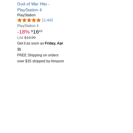
God of War Hits -
PlayStation 4
PlayStation
11,442
PlayStation 4
-18%
16
$
43
List:
$19.99
Get it as soon as
Friday, Apr
11
FREE Shipping on orders
over $35 shipped by Amazon