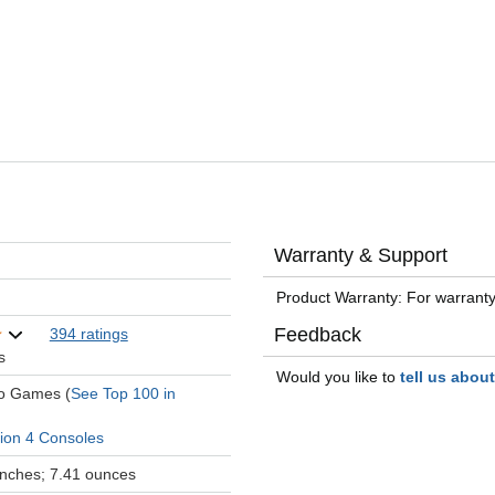
Warranty & Support
Product Warranty: For warranty
Feedback
394 ratings
s
Would you like to
tell us abou
eo Games (
See Top 100 in
tion 4 Consoles
 inches; 7.41 ounces