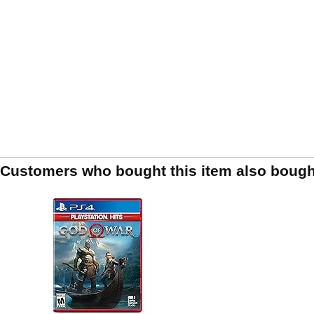
Customers who bought this item also bough