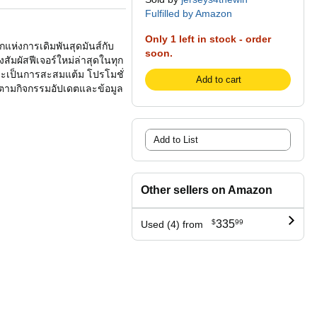
Fulfilled by Amazon
Only 1 left in stock - order
กแห่งการเดิมพันสุดมันส์กับ
soon.
สัมผัสฟีเจอร์ใหม่ล่าสุดในทุก
าจะเป็นการสะสมแต้ม โปรโมชั่
Add to cart
ดตามกิจกรรมอัปเดตและข้อมูล
Add to List
Other sellers on Amazon
$
335
99
Used (4) from