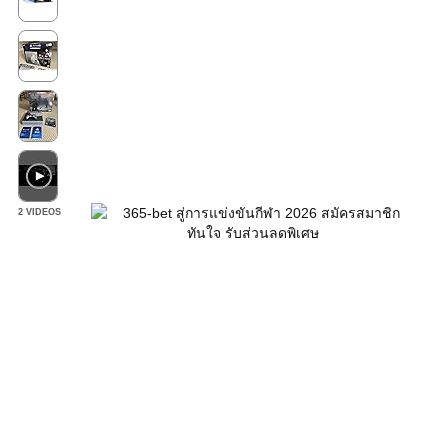
2 VIDEOS