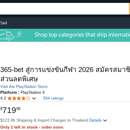
Sell
365-bet สู่การแข่งขันกีฬา 2026 สมัครสมาชิ
ส่วนลดพิเศษ
Visit the PlayStation Store
Platform :
PlayStation 4
4.2
394 ratings
719
$
98
$123.86 Shipping & Import Charges to Thailand
Details
Only 1 left in stock - order soon.