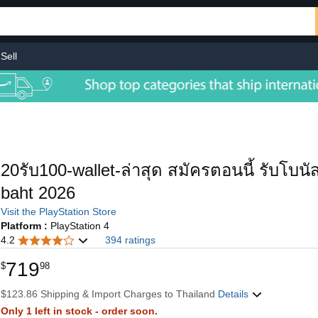
Sell
20รับ100-wallet-ล่าสุด สมัครตอนนี้ รับโบน
baht 2026
Visit the PlayStation Store
Platform :
PlayStation 4
4.2
394 ratings
719
$
98
$123.86 Shipping & Import Charges to Thailand
Details
Only 1 left in stock - order soon.