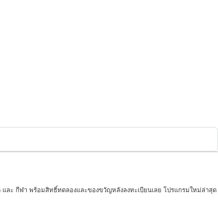
 รูเล็ต และ กีฬา พร้อมสิทธิ์ทดลองและของขวัญหลังลงทะเบียนเลย โปรแกรมใหม่ล่าสุด