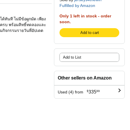
Fulfilled by Amazon
Only 1 left in stock - order
ันที ไม่มีข้อผูกมัด เพียง
soon.
ห้ครบ พร้อมสิทธิ์ทดลองและ
อมกิจกรรมรายวันที่อัปเดต
Add to cart
Add to List
Other sellers on Amazon
$
335
99
Used (4) from