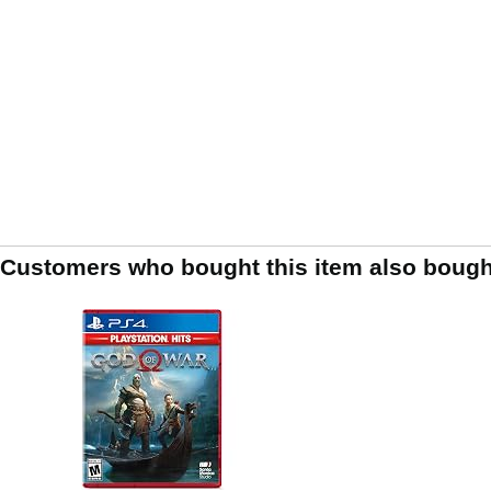
Customers who bought this item also bough