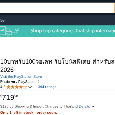
Sell
10บาทรับ100วอเลท รับโบนัสพิเศษ สำหรับส
2026
Visit the PlayStation Store
Platform :
PlayStation 4
4.2
394 ratings
719
$
98
$123.86 Shipping & Import Charges to Thailand
Details
Only 1 left in stock - order soon.