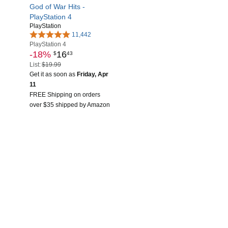
God of War Hits -
PlayStation 4
PlayStation
11,442
PlayStation 4
-18%
16
$
43
List:
$19.99
Get it as soon as
Friday, Apr
11
FREE Shipping on orders
over $35 shipped by Amazon