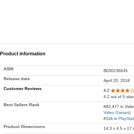
Product information
ASIN
B030236635
Release date
April 20, 2018
Customer Reviews
4.2
4.2 out of 5 star
Best Sellers Rank
#83,477 in Vid
Video Games
)
#116 in
PlaySta
Product Dimensions
14.3 x 4.5 x 17