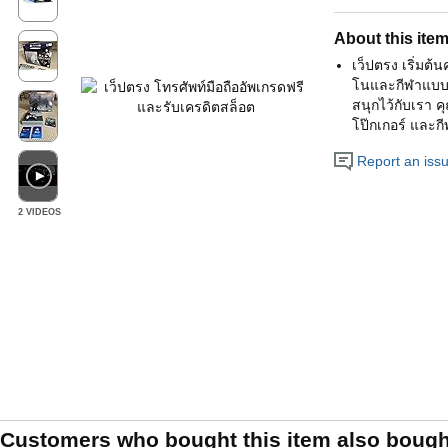
About this ite
เว็ปตรง เริ่มต
โนและกีฬาแบบไ
สนุกไว้กับเรา 
โป๊กเกอร์ และก
Report an issue
2 VIDEOS
Customers who bought this item also bough