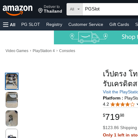
Deliver to
All
Thailand
PG SLOT
Registry
Customer Service
Gift Cards
S
All
›
›
Video Games
PlayStation 4
Consoles
เว็ปตรง โท
รับเครดิตส
Visit the PlayStat
Platform :
PlaySt
4.2
719
$
98
$123.86 Shipping
Only 1 left in st