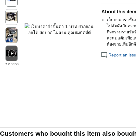
About this ite
เว็บบาคาร่าขั้น
ไปสัมผัสกับความ
กิจกรรมรายวันที
สะสมแต้มเพื่อแล
ต้องจ่ายเพิ่มอีก
Report an issue
2 VIDEOS
Customers who bought this item also bough