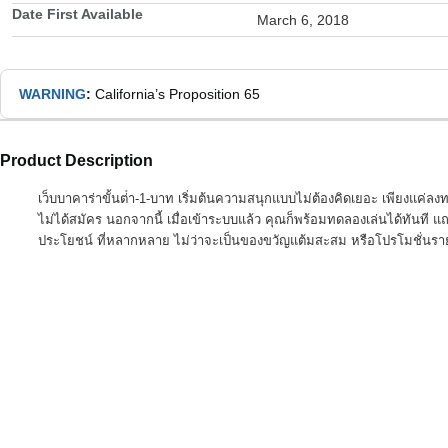
Date First Available
March 6, 2018
WARNING
:
California’s Proposition 65
Product Description
เว็บบาคาร่าขั้นต่ํา-1-บาท เริ่มต้นความสนุกแบบไม่ต้องคิดเยอะ เพียงแค่ลง
ไม่ได้สมัคร นอกจากนี้ เมื่อเข้าระบบแล้ว คุณก็พร้อมทดลองเล่นได้ทันท
ประโยชน์ ที่หลากหลาย ไม่ว่าจะเป็นของขวัญแต้มสะสม หรือโปรโมชั่นราย