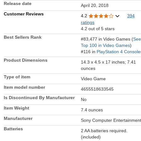
Release date
April 20, 2018
Customer Reviews
4.2
394
ratings
4.2 out of 5 stars
Best Sellers Rank
#83,477 in Video Games (
See
Top 100 in Video Games
)
#116 in
PlayStation 4 Console
Product Dimensions
14.3 x 4.5 x 17 inches; 7.41
ounces
Type of item
Video Game
Item model number
4655518633545
Is Discontinued By Manufacturer
No
Item Weight
7.4 ounces
Manufacturer
Sony Computer Entertainmen
Batteries
2 AA batteries required.
(included)