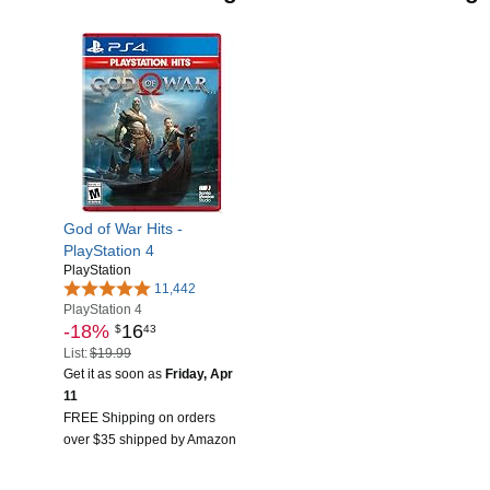
God of War Hits -
PlayStation 4
PlayStation
11,442
PlayStation 4
-18%
16
$
43
List:
$19.99
Get it as soon as
Friday, Apr
11
FREE Shipping on orders
over $35 shipped by Amazon