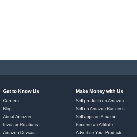
Get to Know Us
Make Money with Us
Careers
Sell products on Amazon
Blog
Sell on Amazon Business
About Amazon
Sell apps on Amazon
Investor Relations
Become an Affiliate
Amazon Devices
Advertise Your Products