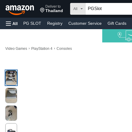
Deliver to
All
Thailand
PG SLOT
Registry
Customer Service
Gift Cards
All
›
›
Video Games
PlayStation 4
Consoles