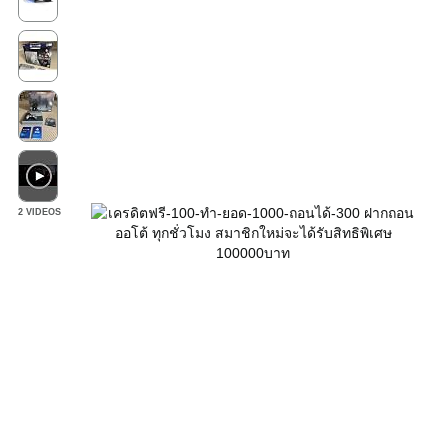
2 VIDEOS