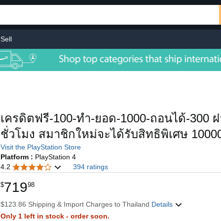
Sell
เครดิตฟรี-100-ทํา-ยอด-1000-ถอนได้-300 
ชั่วโมง สมาชิกใหม่จะได้รับสิทธิพิเศษ 100
Visit the PlayStation Store
Platform :
PlayStation 4
4.2
394 ratings
719
$
98
$123.86 Shipping & Import Charges to Thailand
Details
Only 1 left in stock - order soon.