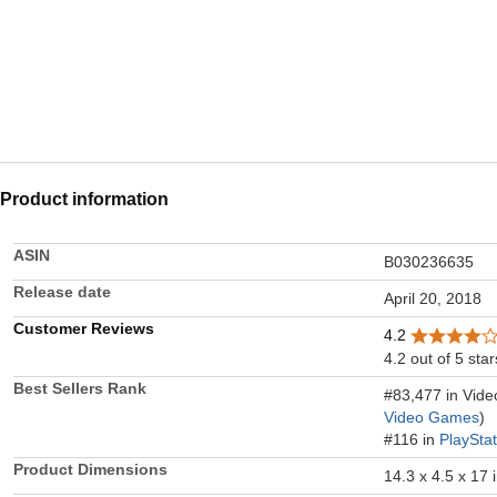
Product information
ASIN
B030236635
Release date
April 20, 2018
Customer Reviews
4.2
4.2 out of 5 star
Best Sellers Rank
#83,477 in Vid
Video Games
)
#116 in
PlaySta
Product Dimensions
14.3 x 4.5 x 17