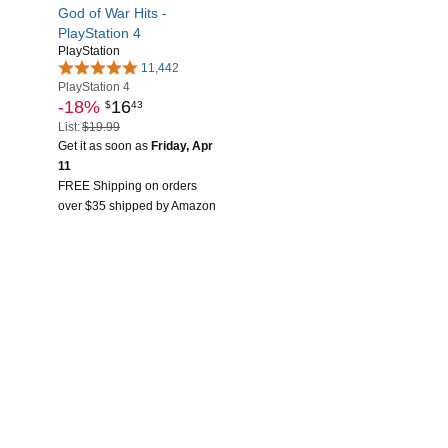
God of War Hits -
PlayStation 4
PlayStation
11,442
PlayStation 4
-18%
16
$
43
List:
$19.99
Get it as soon as
Friday, Apr
11
FREE Shipping on orders
over $35 shipped by Amazon