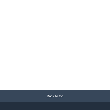
Back to top