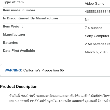
Type of item
Video Game
Item model number
465551863354
Is Discontinued By Manufacturer
No
Item Weight
7.4 ounces
Manufacturer
Sony Computer 
Batteries
2 AA batteries r
Date First Available
March 6, 2018
WARNING
:
California’s Proposition 65
Product Description
หุ้นวันนี้-ช่อง9-วันนี้ ระบบสมาชิกออกแบบมาเพื่อให้คุณเข้าถึงสิทธิประโยช
เลย นอกจากนี้ เรายังไม่มีข้อผูกมัดแต่อย่างใด เล่นเกมที่คุณชอบได้อย่า