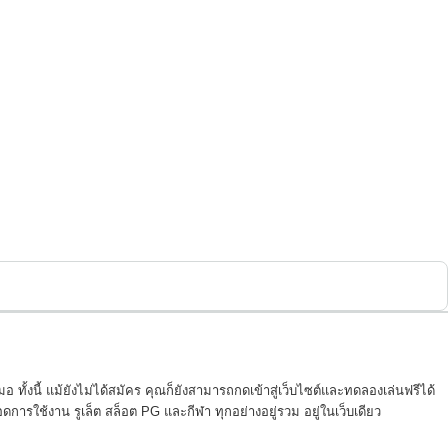
อ ทั้งนี้ แม้ยังไม่ได้สมัคร คุณก็ยังสามารถกดเข้าสู่เว็บไซต์และทดลองเล่นฟรีได้
ารใช้งาน รูเล็ต สล็อต PG และกีฬา ทุกอย่างอยู่รวม อยู่ในเว็บเดียว