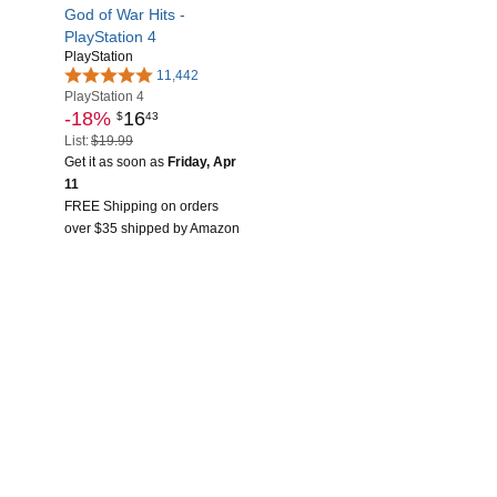
God of War Hits -
PlayStation 4
PlayStation
11,442
PlayStation 4
-18%
16
$
43
List:
$19.99
Get it as soon as
Friday, Apr
11
FREE Shipping on orders
over $35 shipped by Amazon