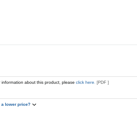
 information about this product, please
click here.
[PDF ]
t a lower price?