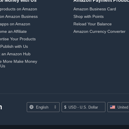
e Money with Us
Amazon Payment Produc
 products on Amazon
Amazon Business Card
 on Amazon Business
Shop with Points
 apps on Amazon
Reload Your Balance
me an Affiliate
Amazon Currency Converter
rtise Your Products
-Publish with Us
t an Amazon Hub
e More Make Money
 Us
English
$
USD - U.S. Dollar
United