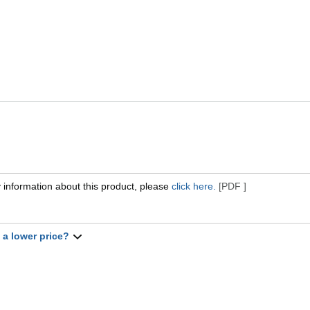
 information about this product, please
click here.
[PDF ]
t a lower price?