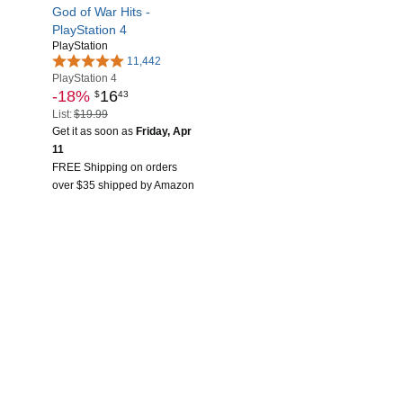
God of War Hits -
PlayStation 4
PlayStation
11,442
PlayStation 4
-18%
16
$
43
List:
$19.99
Get it as soon as
Friday, Apr
11
FREE Shipping on orders
over $35 shipped by Amazon