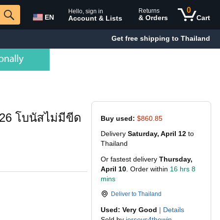
0
Returns
Hello, sign in
EN
& Orders
Cart
Account & Lists
Get free shipping to Thailand
6 โบนัสไม่มีขีด
Buy used:
$860.85
Delivery
Saturday, April 12
to
Thailand
Or fastest delivery
Thursday,
April 10
. Order within
16 hrs 8
mins
Deliver to
Thailand
Used: Very Good
|
Details
Sold by
jerseys4thewin