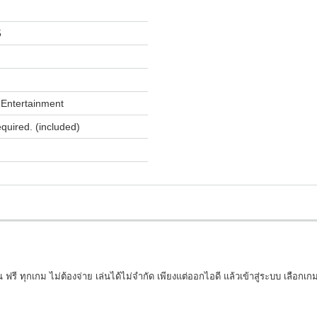
5
Entertainment
equired. (included)
รี ทุกเกม ไม่ต้องจ่าย เล่นได้ไม่จำกัด เพียงแต่ออกไอดี แล้วเข้าสู่ระบบ เลือกเ