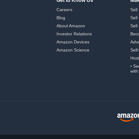
Get to Know Us
Mak
Careers
Sell
Blog
Sell
About Amazon
Sell
Investor Relations
Beco
Amazon Devices
Adve
Amazon Science
Self
Hos
›
Se
with