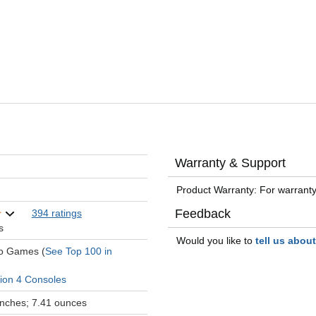
Warranty & Support
Product Warranty: For warranty
Feedback
394 ratings
s
Would you like to
tell us abou
eo Games (
See Top 100 in
tion 4 Consoles
 inches; 7.41 ounces