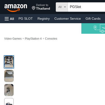
Deliver to
All
Thailand
PG SLOT
Registry
Customer Service
Gift Cards
All
›
›
Video Games
PlayStation 4
Consoles