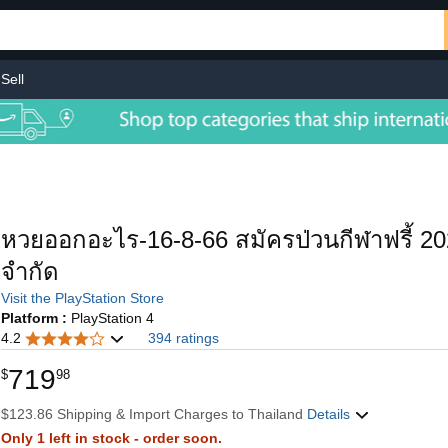
Sell
หวยออกอะไร-16-8-66 สมัครป่วนกีฬาฟรี้ 202
จำกัด
Visit the PlayStation Store
Platform :
PlayStation 4
4.2
394 ratings
719
$
98
$123.86 Shipping & Import Charges to Thailand
Details
Only 1 left in stock - order soon.