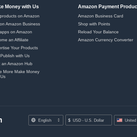
e Money with Us
Amazon Payment Produc
 products on Amazon
Amazon Business Card
 on Amazon Business
Shop with Points
 apps on Amazon
Reload Your Balance
me an Affiliate
Amazon Currency Converter
rtise Your Products
-Publish with Us
t an Amazon Hub
e More Make Money
 Us
English
$
USD - U.S. Dollar
United