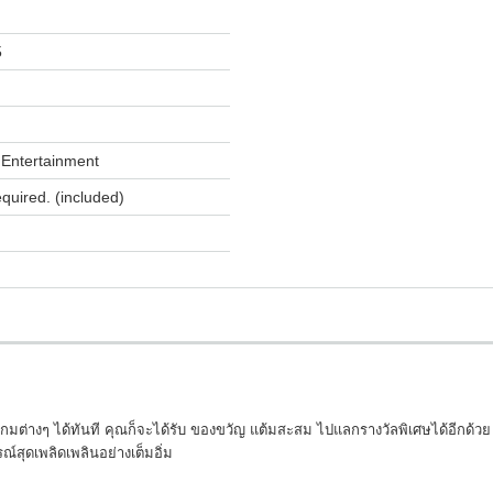
5
Entertainment
equired. (included)
เกมต่างๆ ได้ทันที คุณก็จะได้รับ ของขวัญ แต้มสะสม ไปแลกรางวัลพิเศษได้อีกด้
รณ์สุดเพลิดเพลินอย่างเต็มอิ่ม