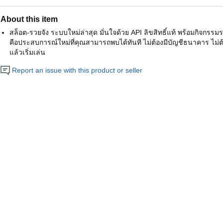
About this item
สล็อต-รวยจัง ระบบใหม่ล่าสุด มั่นใจด้วย API ลิขสิทธิ์แท้ พร้อมกิจกรรมราย
คือประสบการณ์ใหม่ที่คุณสามารถพบได้ทันที ไม่ต้องมีบัญชีธนาคาร ไม่ต
แล้วเริ่มเล่น
Report an issue with this product or seller