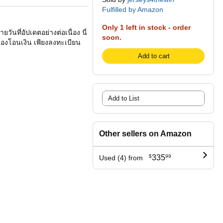
Fulfilled by Amazon
Only 1 left in stock - order
วันที่อัปเดตอย่างต่อเนื่อง นี่
soon.
้องโอนเงิน เพียงลงทะเบียน
Add to cart
Add to List
Other sellers on Amazon
$
335
99
Used (4) from