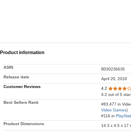
Product information
ASIN
B030236635
Release date
April 20, 2018
Customer Reviews
4.2
4.2 out of 5 star
Best Sellers Rank
#83,477 in Vid
Video Games
)
#116 in
PlaySta
Product Dimensions
14.3 x 4.5 x 17