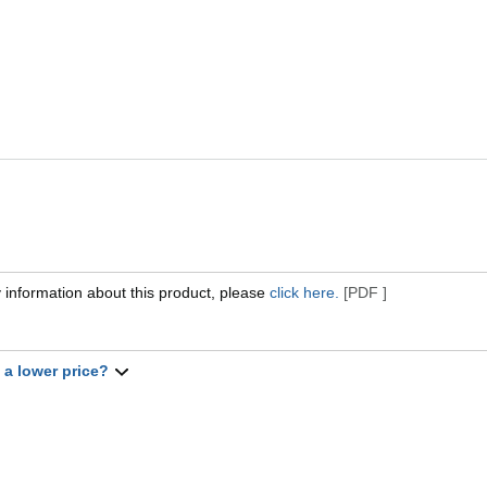
 information about this product, please
click here.
[PDF ]
t a lower price?