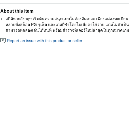
About this item
สถิติหวยอังกฤษ เริ่มต้นความสนุกแบบไม่ต้องคิดเยอะ เพียงแค่ลงทะเบีย
หลายทั้งสล็อต PG รูเล็ต และเกมกีฬาโดยไม่เสียค่าใช้จ่าย แถมไม่จำเป็น
สามารถทดลองเล่นได้ทันที พร้อมสำรวจฟีเจอร์ใหม่ล่าสุดในทุกหมวดเกม
Report an issue with this product or seller