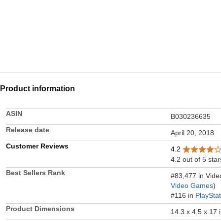
Product information
ASIN
B030236635
Release date
April 20, 2018
Customer Reviews
4.2
4.2 out of 5 star
Best Sellers Rank
#83,477 in Vid
Video Games
)
#116 in
PlaySta
Product Dimensions
14.3 x 4.5 x 17