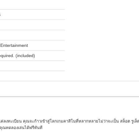
5
Entertainment
equired. (included)
ทะเบียน คุณจะก้าวเข้าสู่โลกเกมคาสิโนที่หลากหลายไม่ว่าจะเป็น สล็อต รูเล็ต หรื
ุณทดลองเล่นได้ฟรีทันที