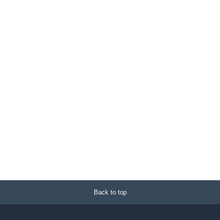
Back to top