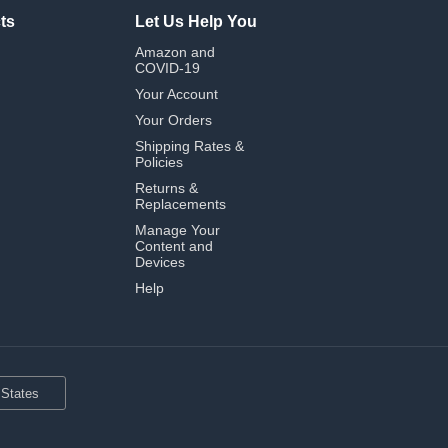
ts
Let Us Help You
Amazon and
COVID-19
Your Account
Your Orders
Shipping Rates &
Policies
Returns &
Replacements
Manage Your
Content and
Devices
Help
 States