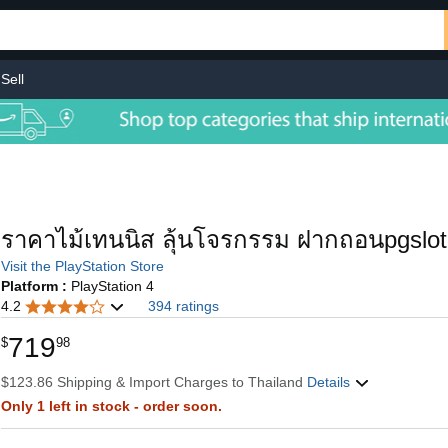
Sell
ราคาไม้เทนนิส ลุ้นโจรกรรม ฝากถอนpgslot
Visit the PlayStation Store
Platform :
PlayStation 4
4.2
394 ratings
719
$
98
$123.86 Shipping & Import Charges to Thailand
Details
Only 1 left in stock - order soon.