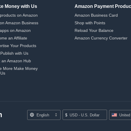
e Money with Us
Amazon Payment Produc
 products on Amazon
Amazon Business Card
 on Amazon Business
Shop with Points
 apps on Amazon
Reload Your Balance
me an Affiliate
Amazon Currency Converter
rtise Your Products
-Publish with Us
t an Amazon Hub
e More Make Money
 Us
English
$
USD - U.S. Dollar
United