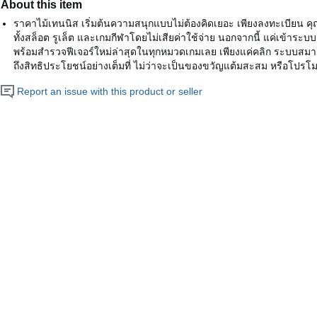
About this item
ราคาไม้เทนนิส เริ่มต้นความสนุกแบบไม่ต้องคิดเยอะ เพียงลงทะเบียน 
ทั้งสล็อต รูเล็ต และเกมกีฬาโดยไม่เสียค่าใช้จ่าย นอกจากนี้ แค่เข้าระ
พร้อมสำรวจฟีเจอร์ใหม่ล่าสุดในทุกหมวดเกมเลย เพียงแค่คลิก ระบบสมา
ถึงสิทธิประโยชน์อย่างเต็มที่ ไม่ว่าจะเป็นของขวัญแต้มสะสม หรือโปรโม
Report an issue with this product or seller