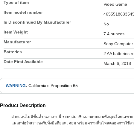
Type of item
Video Game
Item model number
465551863354
Is Discontinued By Manufacturer
No
Item Weight
7.4 ounces
Manufacturer
Sony Computer 
Batteries
2 AA batteries r
Date First Available
March 6, 2018
WARNING
:
California’s Proposition 65
Product Description
ฝากถอนไม่มีขั้นต่ํา นอกจากนี้ ระบบสมาชิกออกแบบมาเพื่อคุณโดยเฉพาะ ไ
แพลตฟอร์มเรารองรับทั้งมือถือและคอม พร้อมความลื่นไหลตลอดการใช้งาน เพี