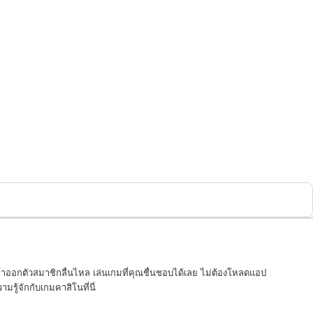
าออกตัวสมาชิกลื่นไหล เล่นเกมที่คุณชื่นชอบได้เลย ไม่ต้องโหลดแอป
ู้จักกับเกมคาสิโนที่นี่