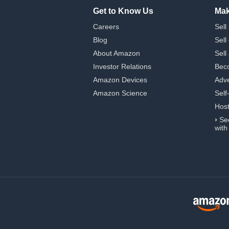
Get to Know Us
Mak
Careers
Sell
Blog
Sell
About Amazon
Sell
Investor Relations
Beco
Amazon Devices
Adve
Amazon Science
Self
Hos
›
Se
with