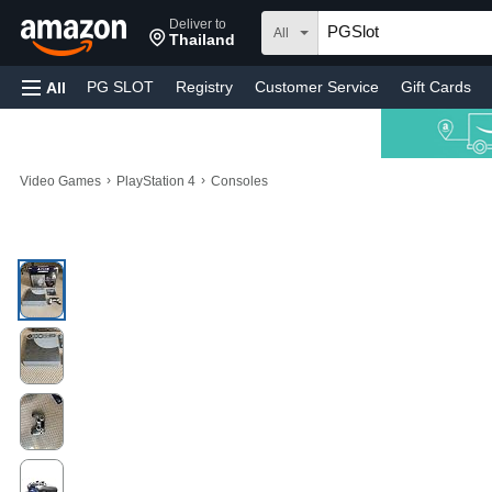
Deliver to
All
Thailand
PG SLOT
Registry
Customer Service
Gift Cards
All
›
›
Video Games
PlayStation 4
Consoles