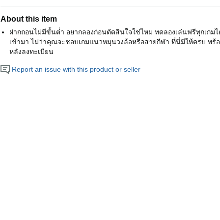
About this item
ฝากถอนไม่มีขั้นต่ํา อยากลองก่อนตัดสินใจใช่ไหม ทดลองเล่นฟรีทุกเกมได้ทั
เข้ามา ไม่ว่าคุณจะชอบเกมแนวหมุนวงล้อหรือสายกีฬา ที่นี่มีให้ครบ พ
หลังลงทะเบียน
Report an issue with this product or seller