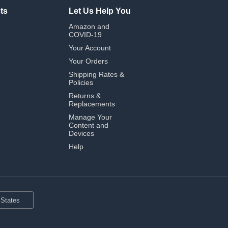
ts
Let Us Help You
Amazon and
COVID-19
Your Account
Your Orders
Shipping Rates &
Policies
Returns &
Replacements
Manage Your
Content and
Devices
Help
 States