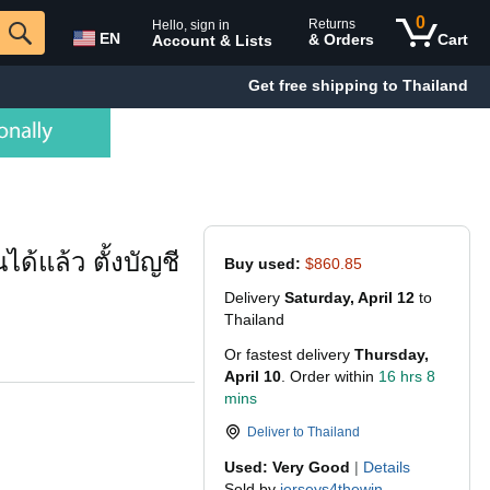
0
Returns
Hello, sign in
EN
& Orders
Cart
Account & Lists
Get free shipping to Thailand
ด้แล้ว ตั้งบัญชี
Buy used:
$860.85
Delivery
Saturday, April 12
to
Thailand
Or fastest delivery
Thursday,
April 10
. Order within
16 hrs 8
mins
Deliver to
Thailand
Used: Very Good
|
Details
Sold by
jerseys4thewin