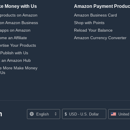
e Money with Us
Amazon Payment Produc
 products on Amazon
Amazon Business Card
 on Amazon Business
Shop with Points
 apps on Amazon
Reload Your Balance
me an Affiliate
Amazon Currency Converter
rtise Your Products
-Publish with Us
t an Amazon Hub
e More Make Money
 Us
English
$
USD - U.S. Dollar
United