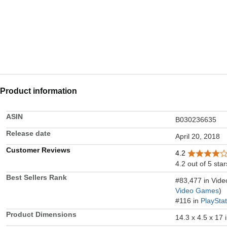
Product information
ASIN
B030236635
Release date
April 20, 2018
Customer Reviews
4.2
4.2 out of 5 star
Best Sellers Rank
#83,477 in Vid
Video Games
)
#116 in
PlaySta
Product Dimensions
14.3 x 4.5 x 17