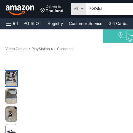
Deliver to
All
Thailand
PG SLOT
Registry
Customer Service
Gift Cards
All
›
›
Video Games
PlayStation 4
Consoles