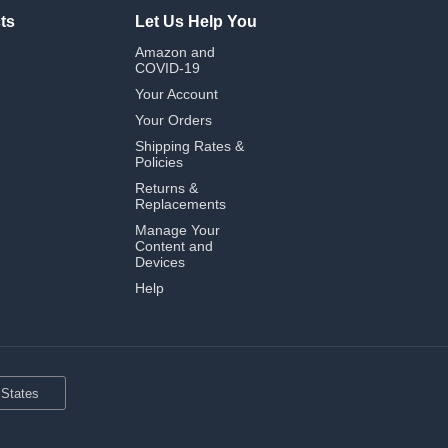
ts
Let Us Help You
Amazon and
COVID-19
Your Account
Your Orders
Shipping Rates &
Policies
Returns &
Replacements
Manage Your
Content and
Devices
Help
 States