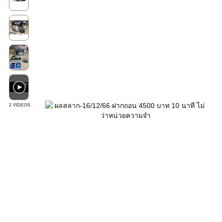
2 VIDEOS