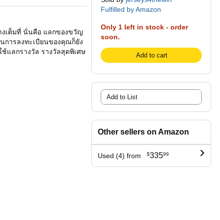
Fulfilled by Amazon
Only 1 left in stock - order
เต็มที่ นั่นคือ แลกของขวัญ
soon.
็นการลงทะเบียนของคุณก็ยัง
ษ ใช้แลกรางวัล รางวัลสุดพิเศษ
Add to cart
Add to List
Other sellers on Amazon
$
335
99
Used (4) from