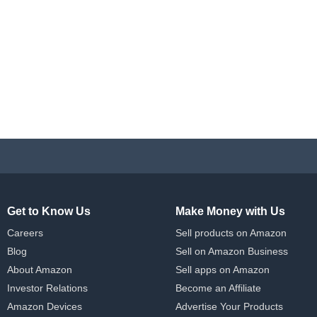
Get to Know Us
Make Money with Us
Careers
Sell products on Amazon
Blog
Sell on Amazon Business
About Amazon
Sell apps on Amazon
Investor Relations
Become an Affiliate
Amazon Devices
Advertise Your Products