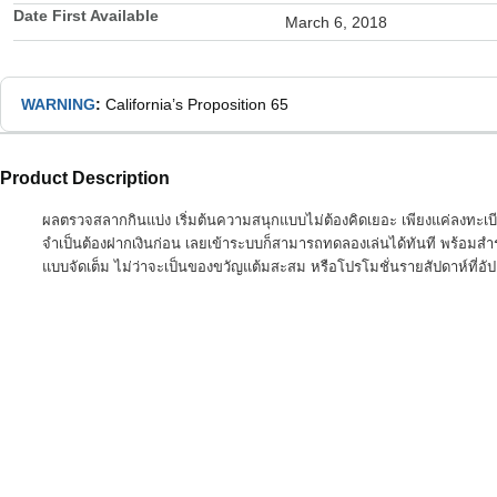
Date First Available
March 6, 2018
WARNING
:
California’s Proposition 65
Product Description
ผลตรวจสลากกินแบ่ง เริ่มต้นความสนุกแบบไม่ต้องคิดเยอะ เพียงแค่ลงทะเบี
จำเป็นต้องฝากเงินก่อน เลยเข้าระบบก็สามารถทดลองเล่นได้ทันที พร้อมสำรวจ
แบบจัดเต็ม ไม่ว่าจะเป็นของขวัญแต้มสะสม หรือโปรโมชั่นรายสัปดาห์ที่อั