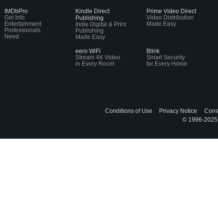
IMDbPro
Kindle Direct
Prime Video Direct
Get Info
Video Distribution
Publishing
Entertainment
Made Easy
Indie Digital & Print
Professionals
Publishing
Need
Made Easy
eero WiFi
Blink
Stream 4K Video
Smart Security
in Every Room
for Every Home
Conditions of Use
Privacy Notice
Cons
© 1996-2025, 