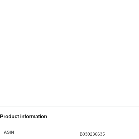
Product information
ASIN
B030236635