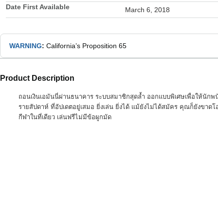
Date First Available
March 6, 2018
WARNING
:
California’s Proposition 65
Product Description
ถอนเงินเอมันนี่ผ่านธนาคาร ระบบสมาชิกสุดล้ำ ออกแบบพิเศษเพื่อให้นักพน
รายสัปดาห์ ที่อัปเดตอยู่เสมอ ยิ่งเล่น ยิ่งได้ แม้ยังไม่ได้สมัคร คุณก็ยั
กีฬาในที่เดียว เล่นฟรีไม่มีข้อผูกมัด