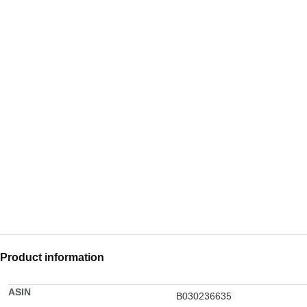
Product information
ASIN
B030236635