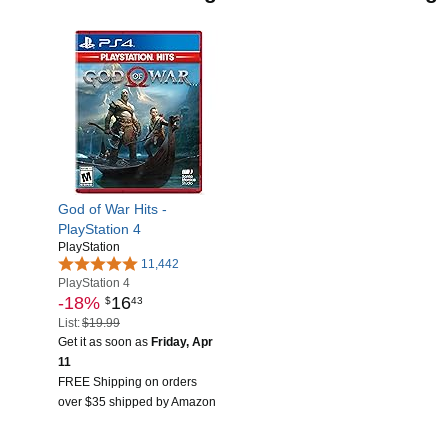
God of War Hits -
PlayStation 4
PlayStation
11,442
PlayStation 4
-18%
16
$
43
List:
$19.99
Get it as soon as
Friday, Apr
11
FREE Shipping on orders
over $35 shipped by Amazon