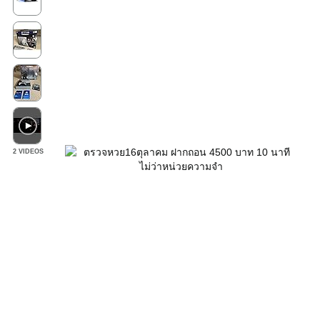
2 VIDEOS