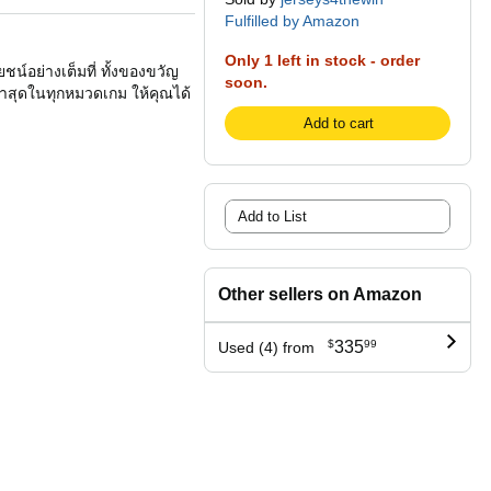
Fulfilled by Amazon
Only 1 left in stock - order
์อย่างเต็มที่ ทั้งของขวัญ
soon.
่าสุดในทุกหมวดเกม ให้คุณได้
Add to cart
Add to List
Other sellers on Amazon
$
335
99
Used (4) from