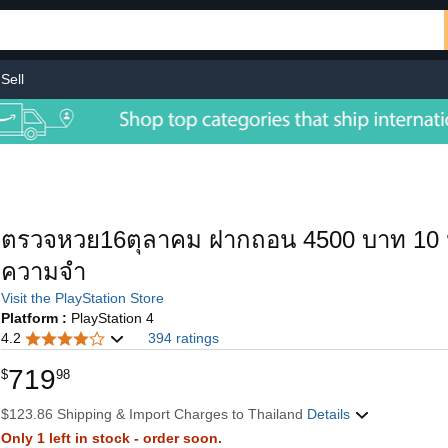
Sell
ตรวจหวย16ตุลาคม ฝากถอน 4500 บาท 10 นา
ความจำ
Visit the PlayStation Store
Platform :
PlayStation 4
4.2
394 ratings
719
$
98
$123.86 Shipping & Import Charges to Thailand
Details
Only 1 left in stock - order soon.