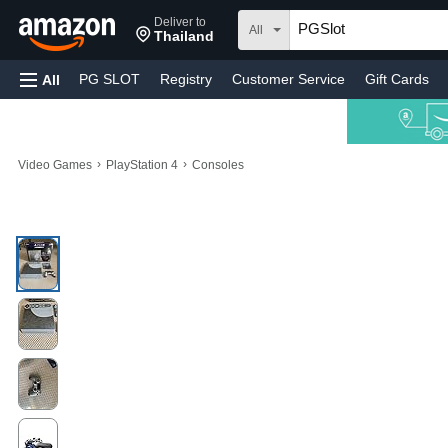
Deliver to
All
Thailand
PG SLOT
Registry
Customer Service
Gift Cards
All
›
›
Video Games
PlayStation 4
Consoles