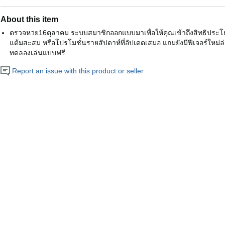
About this item
ตรวจหวย16ตุลาคม ระบบสมาชิกออกแบบมาเพื่อให้คุณเข้าถึงสิทธิประโยชน
แต้มสะสม หรือโปรโมชั่นรายสัปดาห์ที่อัปเดตเสมอ แถมยังมีฟีเจอร์ใหม่ล
ทดลองเล่นแบบฟรี
Report an issue with this product or seller