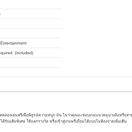
5
Entertainment
equired. (included)
เล่นฟรีเพื่อพิสูจน์ความสนุุก มัน ไม่ว่าคุณจะชอบเกมแนวหมุนวงล้อหรือสายกีฬา ท
จะได้รับแต้มพิเศษ ใช้แลกรางวัล หรือเข้าสู่เกมพรีเมียมได้แบบไม่ต้องจ่ายเพิ่มเติม