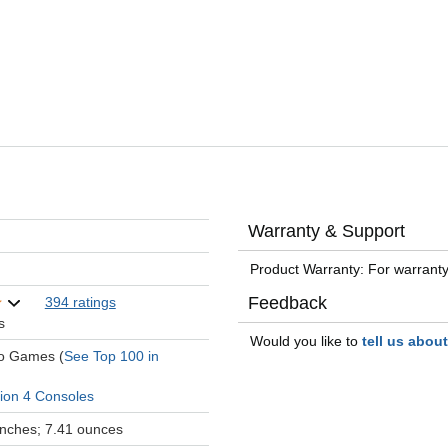
Warranty & Support
Product Warranty: For warranty
Feedback
394 ratings
s
Would you like to
tell us abou
eo Games (
See Top 100 in
tion 4 Consoles
 inches; 7.41 ounces