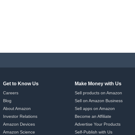
Get to Know Us
Make Money with Us
Careers
Sell products on Amazon
Blog
Sell on Amazon Business
About Amazon
Sell apps on Amazon
Investor Relations
Become an Affiliate
Amazon Devices
Advertise Your Products
Amazon Science
Self-Publish with Us