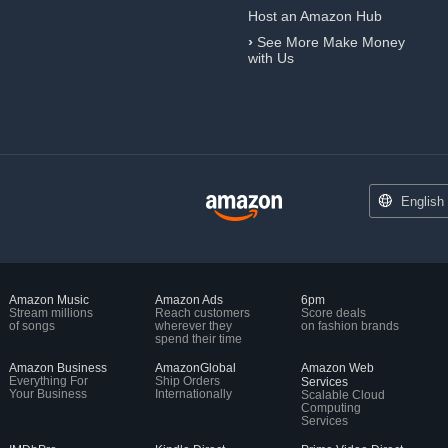
Host an Amazon Hub
›
See More Make Money
with Us
English
Amazon Music
Amazon Ads
6pm
Stream millions
Reach customers
Score deals
of songs
wherever they
on fashion brands
spend their time
Amazon Business
AmazonGlobal
Amazon Web
Everything For
Ship Orders
Services
Your Business
Internationally
Scalable Cloud
Computing
Services