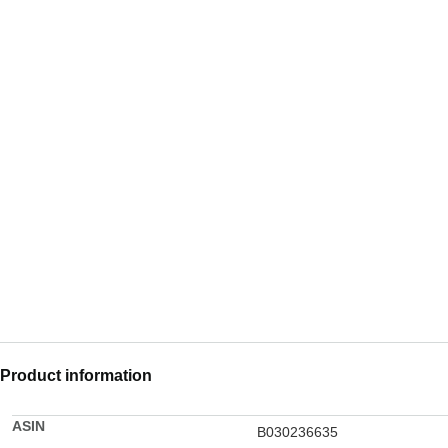
Product information
ASIN
B030236635