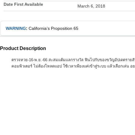
Date First Available
March 6, 2018
WARNING
:
California’s Proposition 65
Product Description
ตรวจหวย-16-พ.ย.-66 สะสมแต้มแลกรางวัล ฟินไปกับของขวัญอัปเดตรายสัปดาห
คอมพิวเตอร์ ไม่ต้องโหลดแอป ใช้เวลาเพียงแค่เข้าสู่ระบบ แล้วเลือกเล่น 