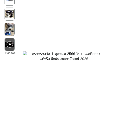
2 VIDEOS