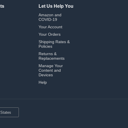
ts
Let Us Help You
Amazon and
COVID-19
Your Account
Your Orders
Shipping Rates &
Policies
Returns &
Replacements
Manage Your
Content and
Devices
Help
 States