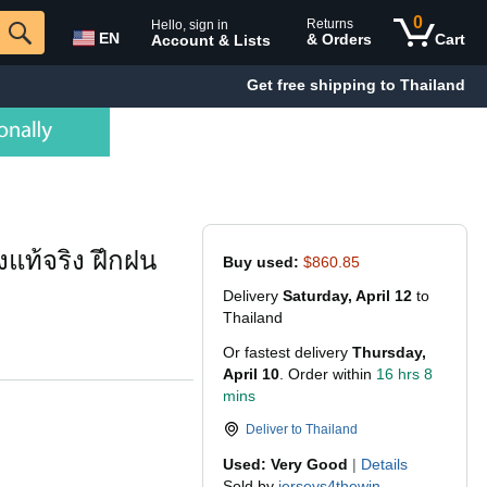
0
Returns
Hello, sign in
EN
& Orders
Cart
Account & Lists
Get free shipping to Thailand
แท้จริง ฝึกฝน
Buy used:
$860.85
Delivery
Saturday, April 12
to
Thailand
Or fastest delivery
Thursday,
April 10
. Order within
16 hrs 8
mins
Deliver to
Thailand
Used: Very Good
|
Details
Sold by
jerseys4thewin