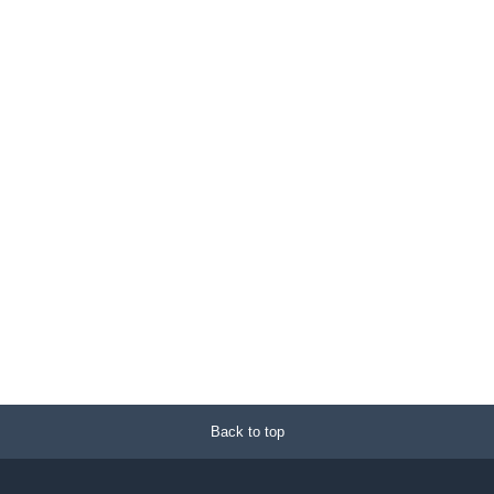
Back to top