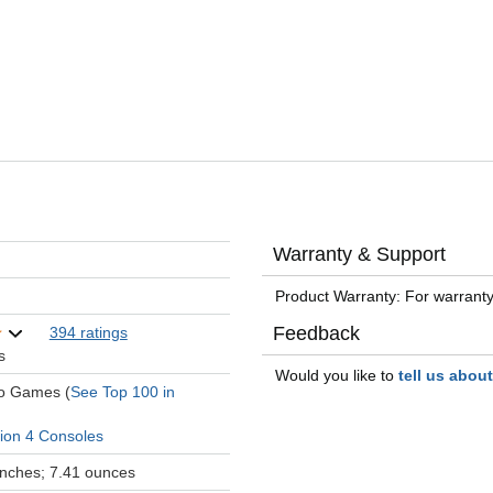
Warranty & Support
Product Warranty: For warranty
Feedback
394 ratings
s
Would you like to
tell us abou
eo Games (
See Top 100 in
tion 4 Consoles
 inches; 7.41 ounces