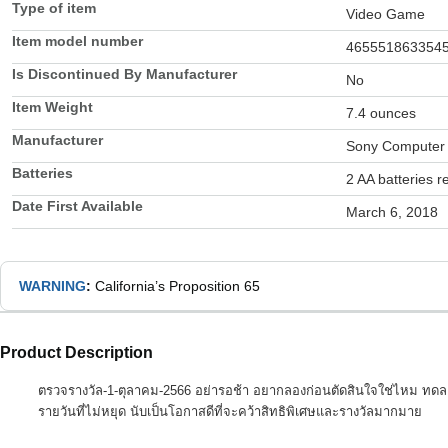
Type of item
Video Game
Item model number
465551863354
Is Discontinued By Manufacturer
No
Item Weight
7.4 ounces
Manufacturer
Sony Computer 
Batteries
2 AA batteries r
Date First Available
March 6, 2018
WARNING
:
California’s Proposition 65
Product Description
ตรวจรางวัล-1-ตุลาคม-2566 อย่ารอช้า อยากลองก่อนตัดสินใจใช่ไหม ทดลอง
รายวันที่ไม่หยุด นับเป็นโอกาสดีที่จะคว้าสิทธิพิเศษและรางวัลมากมาย